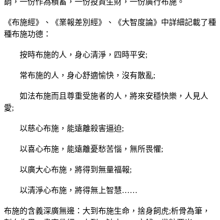
銷，一份作為積蓄，一份投資生財，一份廣行布施。
《布施經》、《業報差別經》、《大智度論》中詳細記載了種
種布施功德：
按時布施的人，身心清淨，四時平安;
常布施的人，身心舒適愉快，沒有散亂;
如法布施而且尊重受施者的人，將來安穩快樂，人見人
愛;
以慈心布施，能遠離殺害逼迫;
以喜心布施，能遠離憂愁苦惱，無所畏懼;
以廣大心布施，將得到無量福報;
以清淨心布施，將得無上智慧……
布施的含義深廣無邊：大到布施生命，捨身飼虎;析骨為筆，