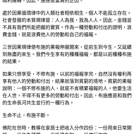
順利運轉。因此，施捨是富貴的正因。
處於因果循環律中的人類社會相依相生，個人不能孤立存在。
社會發展的本質規律是：人人為我，我為人人。因此，金錢並
不具有我們所能把握的實質。作為一種勞動和付出的證明，浪
費金錢，就是浪費他人的勞動和自己的福報。
三世因果規律使布施的果報伸展開來，從前生到今生，又延續
到無盡的來生。我們今生享有的種種福報，都是以前種種布施
的結果。
如果只想享受，不修布施，以前的福報享完，自然沒有權利再
享有他人的勞動和付出，結果就落到貧窮的境地。貧窮的果報
說明：一個不修布施的人，就是不肯積累福報的人。他要生活
在人世，不得不有更多的勞動和付出。因此，布施應是和我們
的生命長河共生並行的一種行為。
生命不止，布施不斷。
佛陀在世時，教導在家居士把收入分作四份：一份用來日常開