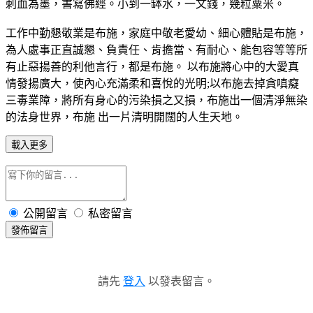
刺血為墨，書寫佛經。小到一缽水，一文錢，幾粒粟米。
工作中勤懇敬業是布施，家庭中敬老愛幼、細心體貼是布施，
為人處事正直誠懇、負責任、肯擔當、有耐心、能包容等等所
有止惡揚善的利他言行，都是布施。 以布施將心中的大愛真
情發揚廣大，使內心充滿柔和喜悅的光明;以布施去掉貪嗔癡
三毒業障，將所有身心的污染損之又損，布施出一個清淨無染
的法身世界，布施 出一片清明開闊的人生天地。
載入更多
公開留言
私密留言
發佈留言
請先
登入
以發表留言。