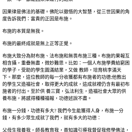
因果律是佛法的基礎。佛陀以徹悟的大智慧，從三世因果的角
度告訴我們：富貴的正因是布施。
布施的本質是無我。
布施的最終成就是無上正等正覺。
布施大致分為財布施、法布施和無畏布施三種。布施的果報互
相含攝，重疊無盡，微妙難思。比如：一個人布施學費給窮困
的學子，受助的學生圓滿結業，又做 教師，培育桃李滿天
下。那麼，這位教師的每一分收獲都有布施者的功德;他教出
的學生又造福社會，取得更大的成就，這成就裡仍含有最初布
施者的付出。至於供 養三寶，弘法利生，造福社會大眾的供
養布施，將感得種種福報，功德述說不盡。
布施一分錢，功德有多大? 我們今生能獲得人身，布施一分
錢，有多少眾生成就了我們，就有多大的功德：
父母生我養我，師長教育我，善知識引導我督促我修學佛法，