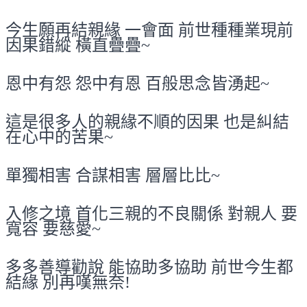
今生願再結親緣 一會面 前世種種業現前
因果錯縱 橫直疊疊~
恩中有怨 怨中有恩 百般思念皆湧起~
這是很多人的親緣不順的因果 也是糾結
在心中的苦果~
單獨相害 合謀相害 層層比比~
入修之境 首化三親的不良關係 對親人 要
寬容 要慈愛~
多多善導勸說 能協助多協助 前世今生都
結緣 別再嘆無奈!