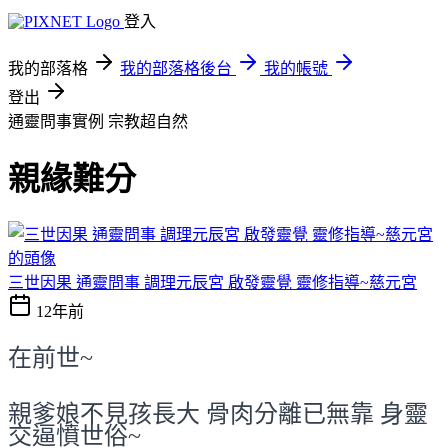
登入
我的部落格
我的部落格後台
我的帳號
登出
通靈問事實例
宗教超自然
親緣難分
三世因果 通靈問事 調理元辰宮 啟發靈覺 靈修指導~慈元宮
12年前
在前世~
親爹娘不見孩長大 骨肉分離已無靠 身靈
交逼憤世俗~