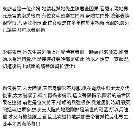
來訪者是一位少婦,她請我幫她先生陳君查因果,菩薩示現地界
元辰宮的廚房後門,有位女魂頭斷在門內,身體在門外,臉部表情
很憎恨,菩薩並指示,此位女魂是在多年前於車禍時所跟的,最近
已讓陳君可以看到祂!
少婦表示,她先生最近晚上睡覺時有看到一顆頭飛來飛去,剛開
始以為是錯覺,但是接連好幾晚都是如此,所以才想查一查狀況,
知道後馬上誠懇的請菩薩幫忙渡化!
過沒幾天,去大陸後,表示身體很不舒服,還在電話中跟太太交代
後事,太太嚇壞了,連忙再過來請示,這次菩薩指示,陳君的前世因
果在追討,前世是位大將軍,帶領的兵強很多,兵荒馬亂時期,戰死
的遊魂也眾多,這次去大陸的地點剛好是前世的戰區,所以兵強
靈 才又有機緣跟上,而且此次還特地請關聖帝君幫忙渡化眾生,
此事才圓滿落幕!!!