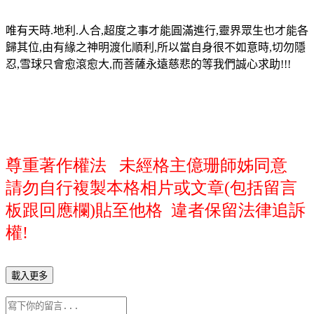
唯有天時.地利.人合,超度之事才能圓滿進行,靈界眾生也才能各
歸其位,由有緣之神明渡化順利,所以當自身很不如意時,切勿隱
忍,雪球只會愈滾愈大,而菩薩永遠慈悲的等我們誠心求助!!!
尊重著作權法 未經格主億珊師姊同意
請勿自行複製本格相片或文章(包括留言
板跟回應欄)貼至他格 違者保留法律追訴
權!
載入更多