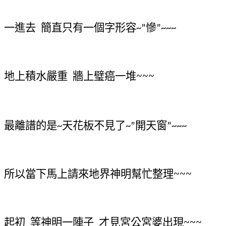
一進去
簡直只有一個字形容
慘
~”
”~~~
地上積水嚴重
牆上璧癌一堆~~~
最離譜的是
天花板不見了
開天窗
~
~”
”~~~
所以當下馬上請來地界神明幫忙整理~~~
起初
等神明一陣子
才見宮公宮婆出現~~~