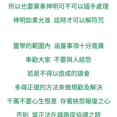
所以也要稟奏神明可不可以插手處理
神明如果允准
這時才可以解符咒
靈學的範圍內
涵蓋事項十分寬廣
奉勸大家
不要與人結怨
若是不得以造成的誤會
多尋正道的方法來做規勸及解決
千萬不要心生恨意
存著挾怨報復之心
否則
當正法在尋路逕協調之時