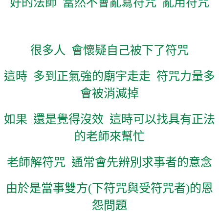
好的法師
當然不會亂寫符咒
亂用符咒
很多人
會懷疑自己被下了符咒
這時
多到正氣強的廟宇走走
符咒力量多
會被消減掉
如果
還是覺得沒效
這時可以找具有正法
的老師來幫忙
老師解符咒
通常會先辨別求事者的意念
由於是當事雙方
(
下符咒與受符咒者
)
的恩
怨問題