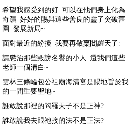
希望我感受到的好 可以在他們身上化為
奇蹟 好好的賜與這些善良的靈子突破舊
圍 發展新局~
面對最近的紛擾 我要再敬稟閻羅天子:
請懲治那些毀謗名譽的小人 還我們這些
老師一個清白~
雲林三條崘包公祖廟海清宮是賜地旨於我
的一間重要聖地~
誰敢說那裡的閻羅天子不是正神?
誰敢說我去跟祂接的法不是正法?