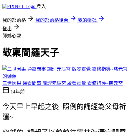
登入
我的部落格
我的部落格後台
我的帳號
登出
師姊心聲
敬稟閻羅天子
三世因果 通靈問事 調理元辰宮 啟發靈覺 靈修指導~慈元宮
14年前
今天早上早起之後
照例的誦經為父母祈
運
~