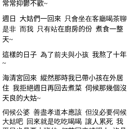
常常抑鬱不歡
~
週日
大姑們一回來
只會坐在客廳喝茶聊
是非 而我 只有站
在廚房的份
煮食一整
天
~
這樣的日子
為了前夫與小孩
我熬了十年
~
海清宮回來
縱然那時我已帶小孩在外居
住
我拒絕週日再回去煮菜
伺候那幾個沒
天良的大姑
~
伺候公婆 善盡孝道本應該 但沒必要伺候
大姑吧 回來就是吃吃喝喝 讓人累死 我