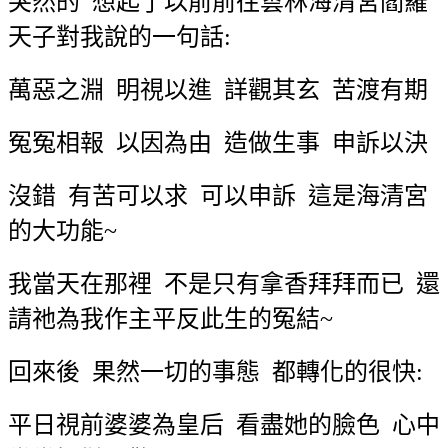
突然的
想起了以前前往雲林海清宮閻羅
天子對我說的一句話
:
萬惡之淵
明視以進
詳觀其玄
苦渡有期
冤冤相報
以因為由
造做生事
申訴以決
沒錯
有苦可以求
可以申訴
這是海清宮
的大功能
~
我當天在那裡
不是只有拿香拜拜而已
還
請祂為我作主平反此生的冤結
~
回來後
果然一切的事態
都轉化的很快
:
平日視前婆婆為皇后
看盡她的臉色
心中