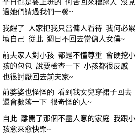
平日也是要上班的 何苦回來糟蹋人 沒見
過她們請過我們一餐~
我醒了
人家把我只當傭人看待
我何必累
壞自己 從此 週日不回去當傭人女僕
~
前夫家人對小孩 都是不懂尊重
會硬挖小
孩的包包 說要檢查一下
小孩都很反感
也很討厭回去前夫家
~
前婆婆也怪怪的 看到我女兒穿裙子回去
還會數落一下 很奇怪的人~
自此
離開了那個不盡人意的家庭
我跟小
孩愈來愈快樂
~