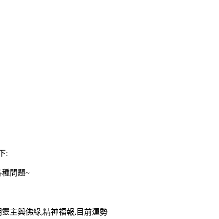
下:
各種問題~
明靈主與佛緣,精神福報,目前運勢