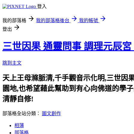
登入
我的部落格
我的部落格後台
我的帳號
登出
三世因果 通靈問事 調理元辰宮
跳到主文
天上王母滌脈清,千手觀音示化明,三世因
園地,也希望藉此幫助到有心向佛道的學子
清靜自修!
部落格全站分類：
圖文創作
相簿
部落格