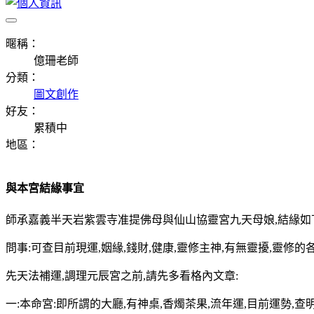
暱稱：
億珊老師
分類：
圖文創作
好友：
累積中
地區：
與本宮結緣事宜
師承嘉義半天岩紫雲寺准提佛母與仙山協靈宮九天母娘,結緣如
問事:可查目前現運,姻緣,錢財,健康,靈修主神,有無靈擾,靈修的
先天法補運,調理元辰宮之前,請先多看格內文章:
一:本命宮:即所謂的大廳,有神桌,香燭茶果,流年運,目前運勢,查