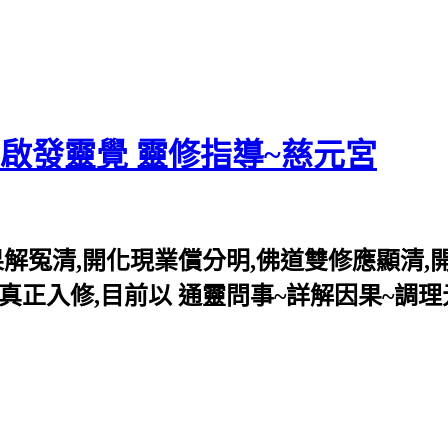
 啟發靈覺 靈修指導~慈元宮
果解冤清,開化現業償分明,佛道雙修應顯清,
真正入修,目前以 通靈問事~詳解因果~調理