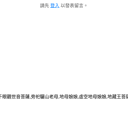
請先
登入
以發表留言。
觀世音菩薩,旁祀驪山老母,地母娘娘,虛空地母娘娘,地藏王菩薩! 本法