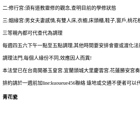
二:修行宮:須有道教靈修的觀念,查明目前的學修狀態
三:姻緣宮:男女夫妻感情,有雙人床,衣櫥,床頭櫃,鞋子,窗戶,桃
三等親內都可代查代為調理
每週四五六下午一點至五點調理,其他時間要安排會靈或渡化法
調理法門,每個人緣份不同,效應因人而異!
本法堂已在台南開基玉皇宮.宜蘭頭城大里慶雲宮.花蓮勝安宮奏
排約請於一週前加line:kuoueue456聯絡 遠地或交通不便
青花瓷