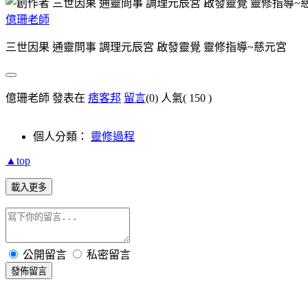
億珊老師
三世因果 通靈問事 調理元辰宮 啟發靈覺 靈修指導~慈元宮
億珊老師 發表在
痞客邦
留言
(0)
人氣(
150
)
個人分類：
靈修過程
▲top
載入更多
公開留言
私密留言
發佈留言