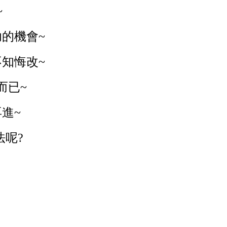
~
的機會~
不知悔改~
而已~
進~
法呢?