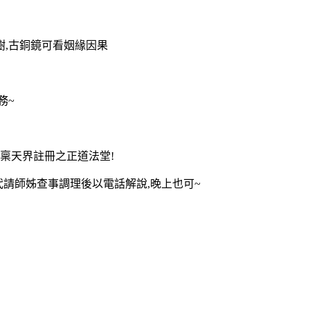
花樹,古銅鏡可看姻緣因果
務~
稟天界註冊之正道法堂!
者可以代請師姊查事調理後以電話解說,晚上也可~