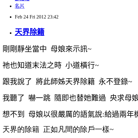
名片
Feb
24
Fri
2012
23:42
天界除籍
剛剛靜坐當中
母娘來示訊
~
祂也知道末法之時
小道橫行
~
跟我說了
將此師姊天界除籍
永不登錄
~
我聽了
嚇一跳
隨即也替她難過
央求母
想不到
母娘以很嚴厲的語氣說
:
給過兩年
天界的除籍 正如凡間的除戶一樣~