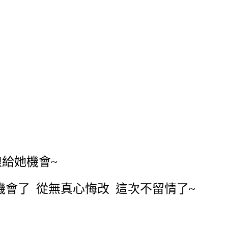
娘給她機會
~
機會了
從無真心悔改
這次不留情了
~