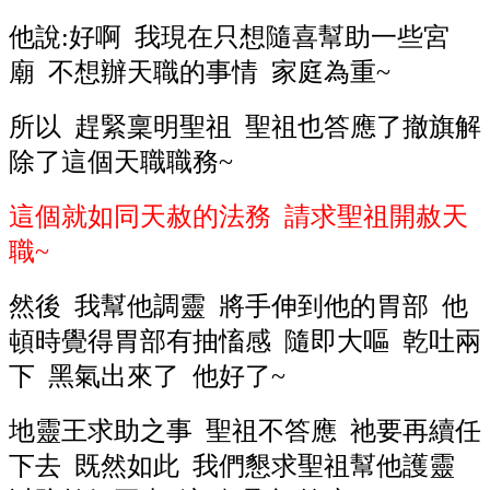
他說:好啊 我現在只想隨喜幫助一些宮
廟 不想辦天職的事情 家庭為重~
所以 趕緊稟明聖祖 聖祖也答應了撤旗解
除了這個天職職務~
這個就如同天赦的法務 請求聖祖開赦天
職~
然後 我幫他調靈 將手伸到他的胃部 他
頓時覺得胃部有抽慉感 隨即大嘔 乾吐兩
下 黑氣出來了 他好了~
地靈王求助之事 聖祖不答應 祂要再續任
下去 既然如此 我們懇求聖祖幫他護靈