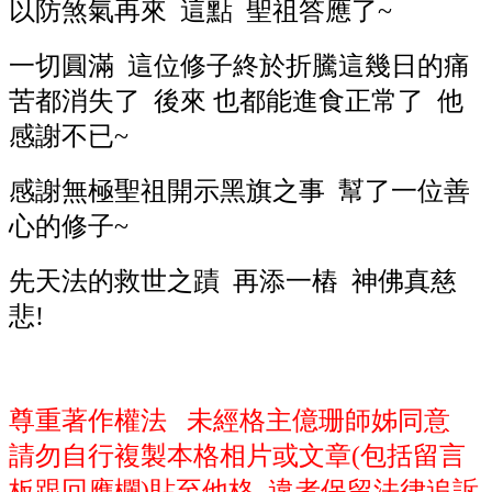
以防煞氣再來 這點 聖祖答應了~
一切圓滿 這位修子終於折騰這幾日的痛
苦都消失了 後來 也都能進食正常了 他
感謝不已~
感謝無極聖祖開示黑旗之事 幫了一位善
心的修子~
先天法的救世之蹟 再添一樁 神佛真慈
悲!
尊重著作權法 未經格主億珊師姊同意
請勿自行複製本格相片或文章(包括留言
板跟回應欄)貼至他格 違者保留法律追訴