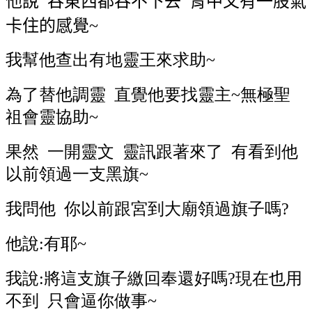
他說
吞東西都吞不下去
胃中又有一股氣
卡住的感覺
~
我幫他查出有地靈王來求助~
為了替他調靈 直覺他要找靈主~無極聖
祖會靈協助~
果然 一開靈文 靈訊跟著來了 有看到他
以前領過一支黑旗~
我問他 你以前跟宮到大廟領過旗子嗎?
他說:有耶~
我說:將這支旗子繳回奉還好嗎?現在也用
不到 只會逼你做事~