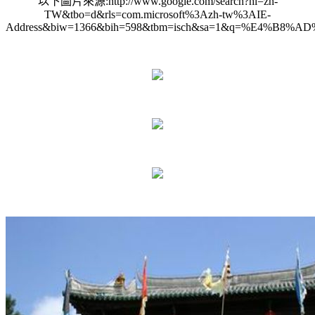
以下圖片來源:http://www.google.com/search?hl=zh-
TW&tbo=d&rls=com.microsoft%3Azh-tw%3AIE-
Address&biw=1366&bih=598&tbm=isch&sa=1&q=%E4%B8%AD%E