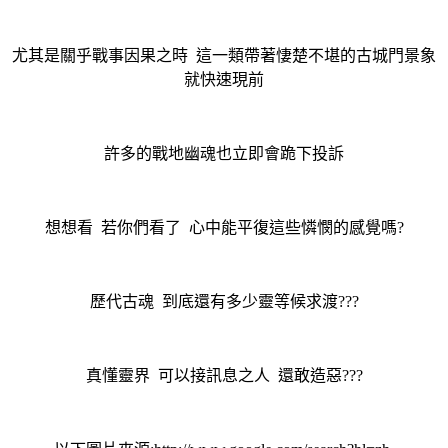
尤其是關乎戰事因果之時 這一類帶著悽楚不堪的古城門景象
就快速現前
許多的戰地幽魂也立即會跪下投訴
想想看 若你們看了 心中能平復這些憐憫的感覺嗎?
歷代古魂 到底還有多少靈等候求渡???
真懂靈界 可以接訊息之人 還敢造惡???