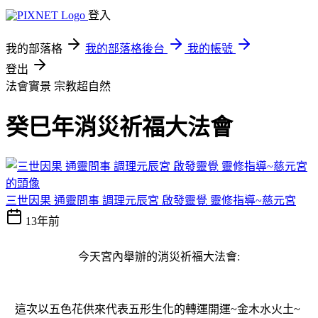
登入
我的部落格
我的部落格後台
我的帳號
登出
法會實景
宗教超自然
癸巳年消災祈福大法會
三世因果 通靈問事 調理元辰宮 啟發靈覺 靈修指導~慈元宮
13年前
今天宮內舉辦的消災祈福大法會:
這次以五色花供來代表五形生化的轉運開運~金木水火土~