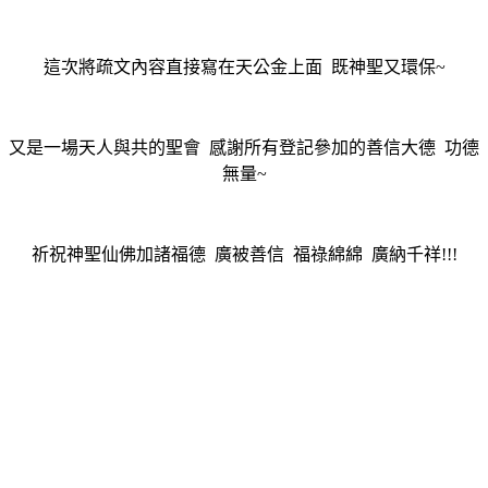
這次將疏文內容直接寫在天公金上面 既神聖又環保~
又是一場天人與共的聖會 感謝所有登記參加的善信大德 功德
無量~
祈祝神聖仙佛加諸福德 廣被善信 福祿綿綿 廣納千祥!!!