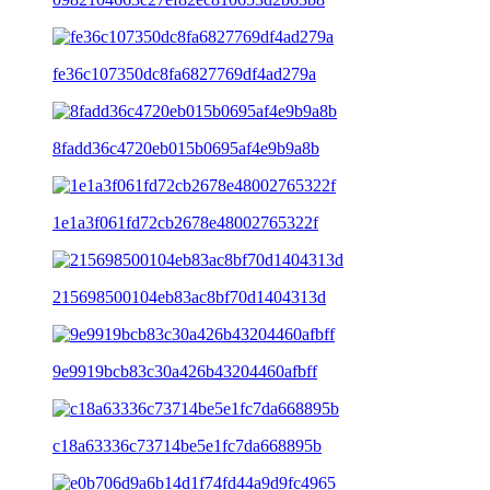
fe36c107350dc8fa6827769df4ad279a
8fadd36c4720eb015b0695af4e9b9a8b
1e1a3f061fd72cb2678e48002765322f
215698500104eb83ac8bf70d1404313d
9e9919bcb83c30a426b43204460afbff
c18a63336c73714be5e1fc7da668895b