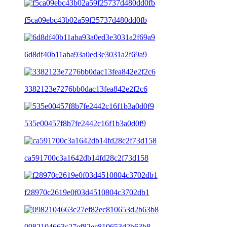
f5ca09ebc43b02a59f25737d480dd0fb
6d8df40b11aba93a0ed3e3031a2f69a9
3382123e7276bb0dac13fea842e2f2c6
535e00457f8b7fe2442c16f1b3a0d0f9
ca591700c3a1642db14fd28c2f73d158
f28970c2619e0f03d4510804c3702db1
0982104663c27ef82ec810653d2b63b8