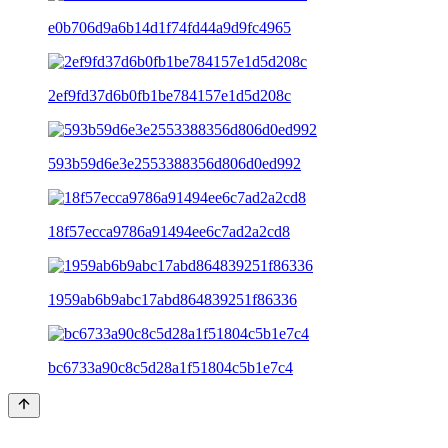
e0b706d9a6b14d1f74fd44a9d9fc4965
2ef9fd37d6b0fb1be784157e1d5d208c
593b59d6e3e2553388356d806d0ed992
18f57ecca9786a91494ee6c7ad2a2cd8
1959ab6b9abc17abd864839251f86336
bc6733a90c8c5d28a1f51804c5b1e7c4